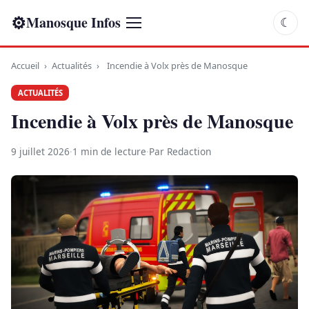
⚙
Manosque Infos
☾
Accueil
›
Actualités
›
Incendie à Volx près de Manosque
ACTUALITÉS
Incendie à Volx près de Manosque
9 juillet 2026
·
1 min de lecture
·
Par Redaction