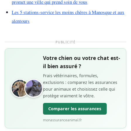
promet une ville qui prend soin de vous
Les 5 stations-service les moins chères à Manosque et aux
alentours
PUBLICITÉ
Votre chien ou votre chat est-
il bien assuré ?
Frais vétérinaires, formules,
exclusions : comparez les assurances
pour animaux et choisissez celle qui
protège vraiment le vôtre.
Comparer les assurances
monassuranceanimal.fr