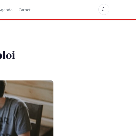
☾
Agenda
Carnet
loi