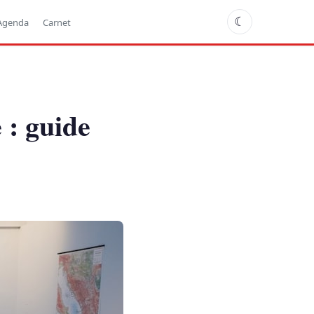
☾
Agenda
Carnet
 : guide