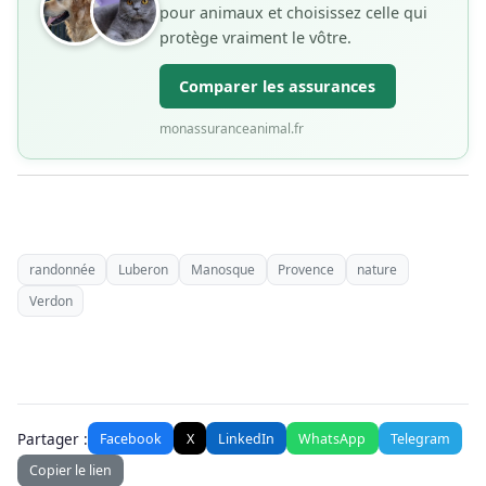
pour animaux et choisissez celle qui
protège vraiment le vôtre.
Comparer les assurances
monassuranceanimal.fr
randonnée
Luberon
Manosque
Provence
nature
Verdon
Partager :
Facebook
X
LinkedIn
WhatsApp
Telegram
Copier le lien